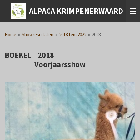
Ga
ALPACA KRIMPENERWAARD
direct
naar
de
hoofdinhoud
Home
»
Showresultaten
»
2018 tem 2022
»
2018
BOEKEL 2018
Voorjaarsshow